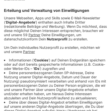
Seit dem Release seines dritten Albums "Ride", das
Anfang Juni direkt auf Platz zwei der Offiziellen
Deutschen Album Charts eingestiegen ist, hat Nico
Santos mit der "Summer Ride"-Festival Tour in
Deutschland, Österreich und der Schweiz viele
Auftritte gehabt. Einer der Fan-Favoriten bei den
umjubelten Live-Shows ist der Song "Changes", den er
gemeinsam mit ClockClock ("Sorry", "Someone Else")
aufgenommen hat.
"Changes" entstand wie alle 14 Songs auf dem Album
bei einer der Sessions mit befreundeten Musikern und
Sängern. Aktuell feiern ClockClock und Nico Santos
den Erfolg dieser Single. "Das Leben ist oft ein
Kommen und Gehen von vielen Menschen - aber es
gibt auch ein paar, die bleiben. Richtig gute Freunde,
mit denen man durch Dick und Dünn geht,