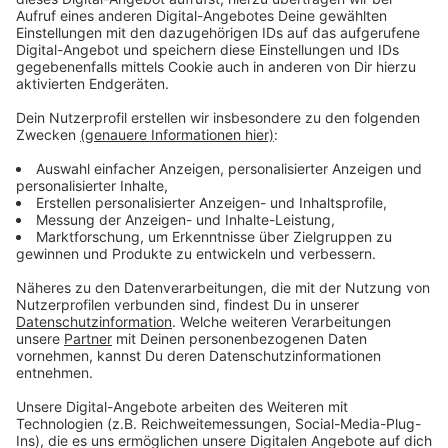
Beziehungen, die Höhen und Tiefen durchstehen,
Familie, die zu einem hält, egal was passiert, und egal
was große Veränderungen im Leben anstehen. Dieser
Song ist für die Leute in unserem Leben, die immer
abnehmen, wenn man anruft, die immer an unserer
Seite stehen - und für die ich so dankbar bin", erklärt
Santos seine Motivation, diesen Song zu schreiben.
Anzeige
Wir benötigen Ihre
Zustimmung, um den YouTube
Video-Service zu laden!
Wir verwenden einen Service eines
Drittanbieters, um Videoinhalte
einzubetten. Dieser Service kann