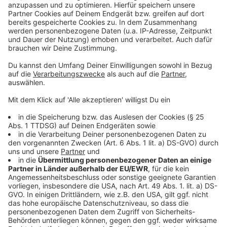
Daten zu Ihren Aktivitäten
sammeln. Bitte lesen Sie die
Details durch und stimmen Sie der
Nutzung des Service zu, um dieses
Video anzusehen.
Mehr Informationen
Eine weitere Single von Nico Santos sorgt für großen
Erfolg. "Changes" hat er zusammen mit ClockClock auf
Akzeptieren
den Markt gebracht. Wir stellen diesen Song für euch
powered by
Usercentrics Consent
vor.
Management Platform
Anzeige
Anzeige