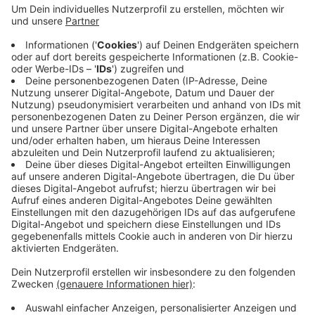
Außerdem weisen die Apotheken in der Regel mit
einem Aushang auf weitere Notfall-Dienste in der
Umgebung hin. Die Apotheken sind von morgens 9 Uhr
an 24 Stunden in Bereitschaft.
Hier
gibt es weitere
Infos. Wer die nächste Notdienststelle sucht, kann
eine SMS mit "apo" an die Kurzwahl 22 8 33 schicken.
Telefonisch kann ebenfalls nachgefragt werden:
0800-00 22 8 33.
Anzeige
Anzeige