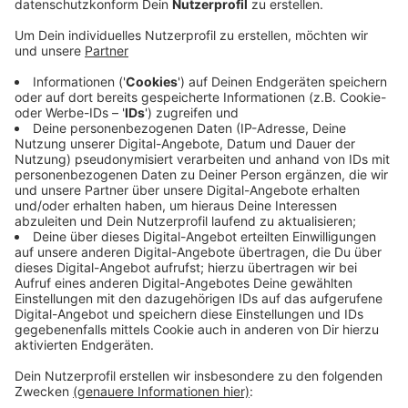
Anzeige
Im Rhein-Kreis Neuss leben über 300 Menschen ohne
festen Wohnsitz. Die meisten davon leben laut der
Kommunen in Obdachlosen-Unterkünften. In
Dormagen machen nach Angaben der Stadt
Mitarbeiter des Ordnungsamtes und die nächtliche
City-Streife regelmäßige Kontrollfahrten. Wenn
hilfsbedürftige Personen auffallen, würden sie auf die
Notschlafstellen hingewiesen. In Rommerskirchen
läuft das ähnlich - und in Kaarst kann die Stadt in
Kooperation mit dem Verein "Kaarster helfen"
teilweise sogar Schlafsäcke oder Decken anbieten.
Anzeige