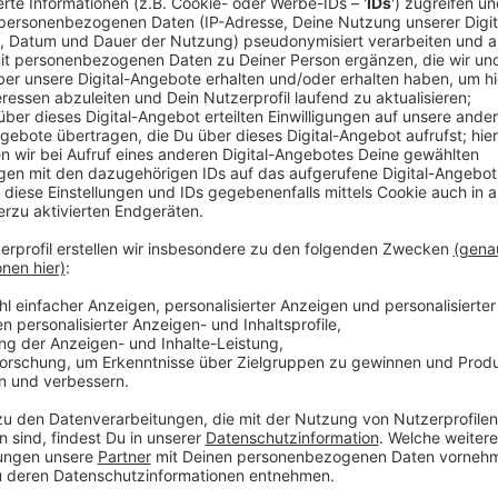
Die US-amerikanische Pop-Rock-Band aus Colorado, d
internationale Durchbruch gelang, bringt im Winter 2
ausgekoppelte Single davon ist "Run", ein guter Laune
Produziert wurde der neue Track von Frontsänger Ry
Produzenten Tyler Spry und John Nathaniel. “Run“ wi
“Rescue Me”, “Somebody To Love”, “Wanted”, “Didn’t
erscheinenden Album “Human“ enthalten sein.
Anzeige
Wir benötigen Ihre Z
den YouTube Video
laden!
Wir verwenden einen S
Drittanbieters, um V
einzubetten. Dieser Servi