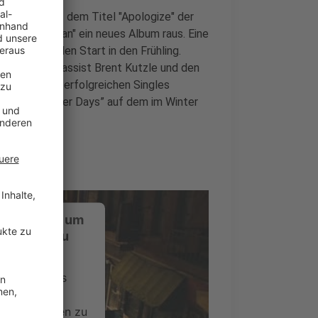
er 2007 mit dem Titel "Apologize" der
021 mit "Human" ein neues Album raus. Eine
-Track, für den Start in den Frühling.
an Tedder, Bassist Brent Kutzle und den
rd neben den erfolgreichen Singles
 I” und “Better Days” auf dem im Winter
ustimmung, um
-Service zu
ervice eines
ideoinhalte
ce kann Daten zu