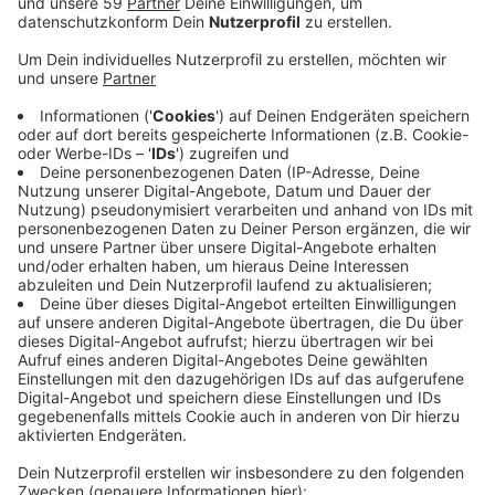
Anzeige
Laut Verein geht es um eine Anlage, in der Hunde
Füchse gejagd haben. Die Anlage wird allerdings schon
seit zwei Jahren zurückgebaut. In dieser sogenannten
"Schliefanlage" gibt es künstliche unterirdische Tunnel.
Füchse, die extra für solche Trainings gehalten
werden, werden von Hunden durch diese Tunnel
gehetzt. PETA hat rund 20 solcher Anlagenbetreiber in
Deutschland verklagt - darunter auch den DTK
Grevenbroich. Der Tierschutzverein stellt klar: Nach
dem Tierschutzgesetz sind Straftaten nach drei
Jahren verjährt. Deshalb solle die Staatsanwaltschaft
prüfen, ob in der nichtverjährten Zeit dort diese
"Ausbildungsarbeiten" stattgefunden haben. Der DTK
Grevenbroich prüft seinerseits rechtliche Schritte.