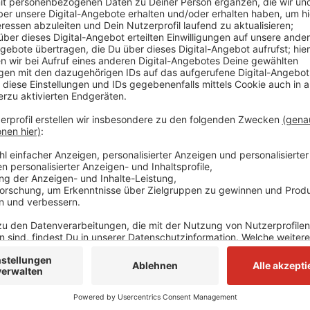
Dort könnte der „RevierCampus Metall & Elektro“ ent
Wirtschaft auszubilden. In den Unterlagen zum Kreis
dass mit einer Studie herausgefunden werden soll, wi
betreiben lässt. Außerdem soll das Innovationsproje
nachhaltige Ernährung entwickeln. Das Projekt wir
vom Kreis und der Hochschule Niederrhein umgesetz
Anzeige