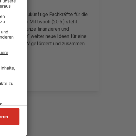
stehen, um zukünftige Fachkräfte für die
ausschuss am Mittwoch (20.5.) steht,
e sich das Ganze finanzieren und
kt „foodineum“ weiter neue Ideen für eine
d vom Land NRW gefördert und zusammen
t.