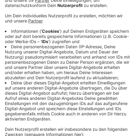
Anzeige
Noch bis Mitte August können hierzu Einwände
eingereicht werden. Hyperscale-Rechenzentren sind
riesige Anlagen. Sie stellen unter anderem die
technische Infrastruktur für die Anforderungen des
Cloud-Computings bereit. In Grevenbroich soll die
Anlage auf einem 23 Hektar großen Areal gebaut
werden. Da ist allerdings bisher nur Landwirtschaft
erlaubt. Daher müsste für den Bau der Regionalplan
geändert werden. Der Düsseldorfer Regionalrat hatte
dazu aber letzten Monat schon den
Aufstellungsbeschluss gefasst und damit quasi
zugestimmt.
Hier gibt es die Unterlagen zum einsehen.