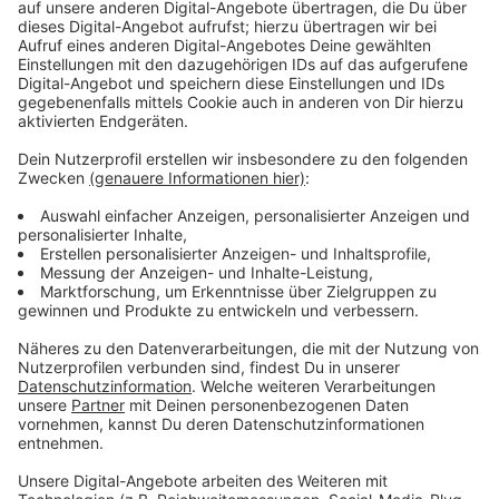
Anzeige
Die großen Rockstars zu werden, darum geht es der
Band Planlos nicht, sagt Sänger Pino. Ihnen gehe es
eher um die Musik selbst. Sie wollen sich kreativ
verwirklichen, auf Missstände aufmerksam machen
und Leuten zeigen, dass sie nicht allein sind. Gerade im
Moment sei das wichtig. Der neue Planlos Song hat
deswegen auch ein aktuelles Thema: Krieg. Der Song
ist aber nicht komplett neu. Er war in einer anderen
Version bereits auf einem alten Album drauf. Die Band
hat den Song komplett neu arrangiert, den Text etwas
verändert und mit Kerry Bomb, von der schwedischen
Band „The Headlines“ zusammengearbeitet. Kerry
Bomb ist super vernetzt in der Ukraine und das passte
für Planlos sehr gut zu ihrem Anti-Kriegssong.