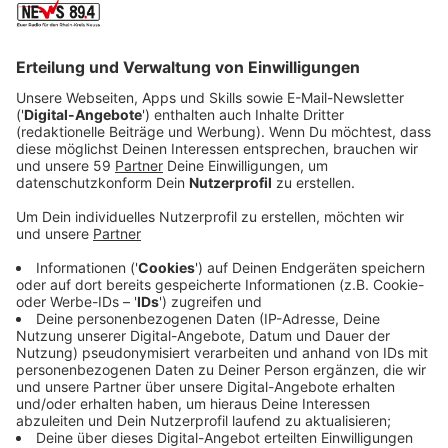
Anzeige
Nach dem sie zehn Jahre lang keine Musik gemacht
haben, wollten sie eigentlich kurz vor Corona wieder
durchstarten. Erst kam die Absage eines großen
Konzerts in Düsseldorf, dann mussten sie die ganze
Tour absagen. Für viele Künstler ging es da bergab,
sagt Planlos Sänger Pino. Sie haben aber trotzdem
weiter gemacht. Inzwischen gibt es nicht nur Corona,
sondern auch den Krieg in der Ukraine und damit auch
die Energiekriese. Das belaste viele Menschen und
eben auch die Musiker. Viele gehen weniger auf
Konzerte oder eben eher zu Konzerten von großen
Künstlern.
Anzeige