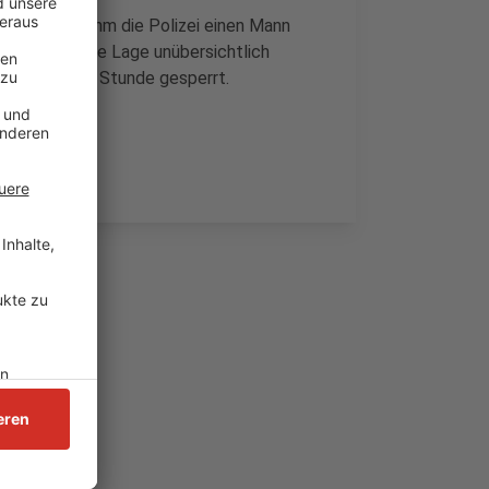
 Außerdem nahm die Polizei einen Mann
nfangs sei die Lage unübersichtlich
nd eine halbe Stunde gesperrt.