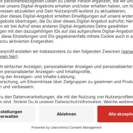
Demnach ist dabei ein Mann leicht verletzt worden.
fest. Sie war mit einem größeren Aufgebot vor Ort. A
gewesen, so ein Sprecher. Die Venloer Straße war ru
Anzeige