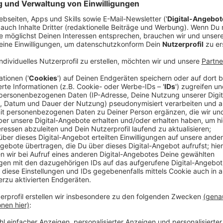
Der Springreiter aus Grevenbroich hat auf
Gut Neuh
Arbeit mit Pferden geprägt ist. Gemeinsam mit seinem
Gestüt mit rund 120 Pferden. Zehn davon gehören ih
die Stallarbeit und die organisatorischen Aufgaben er
noch im Sattel. Dazu kommt, dass er mehrmals pro W
Training und Turniervorbereitung kümmert.
Anzeige
Das Reiten liegt in der Familie
Anzeige
Auch für die nächste Generation ist gesorgt. Vom 19. 
schon bei der Europameisterschaft an. Dafür nimmt s
Training zu unterstützen. Auch Frederics Vater und Br
Anzeige