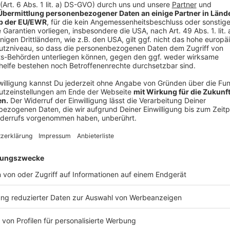
runterreiten muss mit einem darauffolgenden Spru
Beispiel der Pulvermanns Grab. Das ist im Grunde 
Kuhle geht.“ (Frederic Tillmann)
Wer dort erfolgreich sein will, muss sich sehr geziel
Hindernisse des Hamburger Derbys hat sich Frederi
nachgebaut. So kann er bestimmte Abläufe immer wie
Herausforderungen heranführen. Fun Fact: Sein Brud
schon einmal gewonnen.
Anzeige
1
Gut Neuhaus Frederic
Tillmann
Gut Neuhaus
41516 Grevenbroich