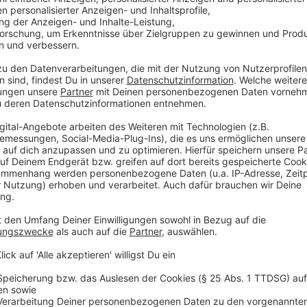
Anzeige
Sein größter Erfolg
Anzeige
Am 17.05.2026 konnte Frederic den größten Erfolg sei
Hamburger Derby, bei dem er schon mehrfach knapp a
In der Reitsport-Szene hat das
Hamburg-Derby
eine
schwerste Springreiten der Welt. Die Anforderungen 
anderen Springprüfungen. Statt nur klassischer Hinde
die für Reiter und Pferde besonders anspruchsvoll si
„Das bekannteste ist im Grunde der Derby-Wall, 