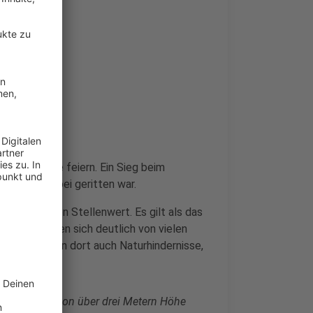
ner Karriere feiern. Ein Sieg beim
m Sieg vorbei geritten war.
n besonderen Stellenwert. Es gilt als das
unterscheiden sich deutlich von vielen
rnisse warten dort auch Naturhindernisse,
nd.
wo man dann von über drei Metern Höhe