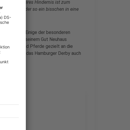
ng. Ein weiteres Hindernis ist zum
ein Sprung, der so ein bisschen in eine
t vorbereiten. Einige der besonderen
c deshalb auf seinem Gut Neuhaus
der üben und Pferde gezielt an die
er Gilbert hat das Hamburger Derby auch