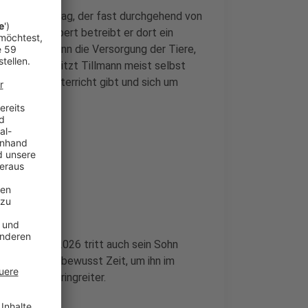
aus
einen Alltag, der fast durchgehend von
 Bruder Gilbert betreibt er dort ein
m selbst. Wenn die Versorgung der Tiere,
ledigt sind, sitzt Tillmann meist selbst
oche Reitunterricht gibt und sich um
bis 26. Juli 2026 tritt auch sein Sohn
ich Frederic bewusst Zeit, um ihn im
uder sind Springreiter.