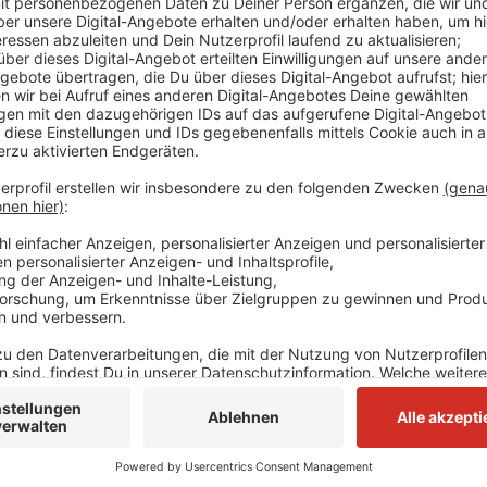
Erarbeitet und überreicht von der Zukunftsagentur Rh
zusammen mit Kommunen, Politik und Wirtschaft den
Nach dem Aus der Braunkohle soll es künftig schön w
Landschaftlich soll die Region herausstechen - und w
Zentrum werden. Die Zukunftsagentur hat in dem Pos
Landesregierung formuliert. Darin steht, dass Gewerb
Innovationszentren aufgebaut und Weiterbildungszen
Lebensqualität soll gesteigert werden. Freizeit-, E
entstehen. Das alles soll mit einer zweiten Phase an
werden.
Anzeige