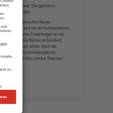
einisches Revier. Die gestaltet
 Strukturwandel.
erden im Rheinischen Revier.
irtschaftlich soll sie ein hochmodernes
itionspapier ihre Erwartungen an die
e- und Industrieflächen entwickelt,
tren entstehen sollen. Auch die
rholungs- und Tourismusangebote
 Fördermitteln des Landes finanziert