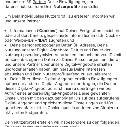
Anzeige
Der junge Neusser hatte sich jahrelang als falscher
Adeliger ausgegeben und so eine Vielzahl von
Menschen betrogen. Zuletzt hatte er ein Geständnis
abgelegt.
Das Amtsgericht hatte den Hauptschüler aus Neuss
im Sommer zu sechs Jahren Haft verurteilt. Dagegen
war der 25-Jährige Serienbetrüger in Berufung
gegangen. In der Berufungsverhandlung machte ihm
die Richterin ein Angebot: Für den Fall eines
Geständnisses wollte sie die Strafe von sechs auf vier
Jahre runterschrauben. Nach kurzer Bedenkzeit
willigte der falsche Earl ein. Er gab zu, von seiner
Freundin bis hin zu Vermietern, Hotels und Autohäusern
alle betrogen zu haben. Noch am Vormittag soll der