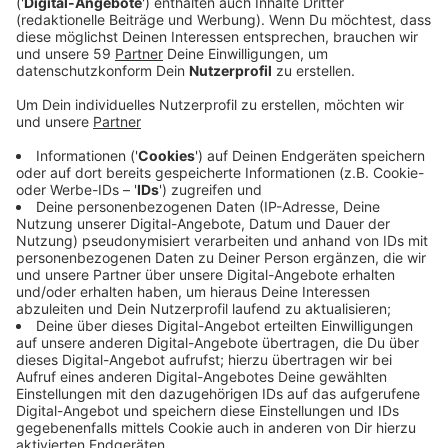
Anzeige
Am Dienstag (22.08.) ist der spektakuläre Prozess
gegen die Einbrecherbande aus Grevenbroich
gestartet. Zwei 18jährige legten heute ein Geständnis
ab, der Kopf der Bande – ein 40jähriger
Drogenabhängiger aus Grevenbroich – räumte nur
einen Teil der Vorwürfe ein. Der vierte Angeklagte will
sich erst später äußern.
Die Angeklagten im Alter zwischen 18 und 40 Jahren
sollen eine Vielzahl schwerer Verbrechen begangen
haben. Unter anderem werden den Männern diverse
Homejacking-Fälle zur Last gelegt – betroffen war
auch Jüchens Bürgermeister. An den
Weihnachtsfeiertagen im letzten Jahr waren
Spaziergängern in Jüchen Einbruchsspuren am Rathaus