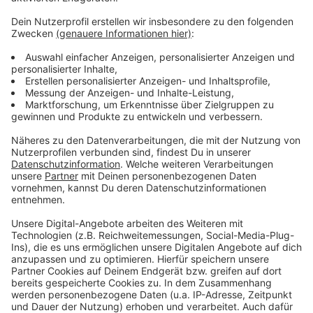
aufgefallen. Die gerufene Polizei fand heraus, dass aus
einem Tresor unter anderem die Schlüssel des
Bürgermeister-Dienstwagens, dessen Amtskette und
24 Flaschen Schnaps fehlten. Darüber hinaus soll die
Bande in einer Vielzahl von Fällen in Grevenbroich,
Jüchen, Dormagen und Umgebung in Homejacking-
Manier Autoschlüssel und anschließend die
dazugehörigen Autos gestohlen haben. Das Jüchener
Bürgermeister-Auto und ein Audi RS6 für 140.000 EUR
wurden danach angezündet. Jetzt drohen 10 Jahre
Haft.
Anzeige
Anzeige