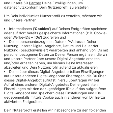
Anzeige
Im Mai 2019 waren dort A-Jugendkicker und
Zuschauer der Sportfreunde Neersbroich und des
Türkisch-Deutschen Freundschaftsvereins Viersen
aneinandergeraten. Der Prozess gerät immer wieder
ins Stocken. Mal fehlen Zeugen, mal die Angeklagten
– im Prozess um die Fußball-Randale von Neersbroich
geht es kaum vorwärts. Am Dienstag sollen Zeugen
von der Polizei vorgeführt werden, weil sie zuletzt
unentschuldigt gefehlt hatten. Trotzdem soll der
Prozess noch nicht zu Ende gehen. Das Gericht hat
vorsorglich für Ende Juni und Mitte Juli weitere
Verhandlungstage angesetzt. Die angeklagten Spieler
des Türkisch-Deutschen Freundschaftsvereins waren
vom Fußballverband wegen ihrer Randale lange Zeit