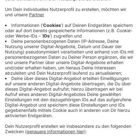
Anzeige
Der zuständige Betriebsausschuss soll am Dienstag
(19.05.) unter anderem beschließen, dass der
städtische Eigenbetrieb Abwasseranlagen mit
Eigentümern landwirtschaftlicher Flächen über
Regenrückhalteflächen verhandeln soll - und zwar dort,
wo es technisch und wirtschaftlich sinnvoll ist. Nach
Angaben der Stadtverwaltung wird immer wieder
Schlammwasser von Feldern auf Straßen gespült.
Dadurch würden Schäden an öffentlichen und privaten
Einrichtungen sowie Reinigungskosten entstehen.
Anzeige