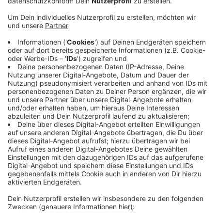
Veröffentlicht:
Freitag, 29.10.2021 14:41
Anzeige
Laut den Ermittlern müssen die Wetter- und
Lichtverhältnisse dafür genauso sein, wie am
Unfallabend. Wann das so ist, müsse man beobachten.
Am Freitag, den 15.10.2021, war ein 84-jähriger
Neusser aus unbekannten Gründen zu Fuß auf der A46
beim Kreuz Neuss-West unterwegs. Die Polizei wollte
ihn eigentlich in Sicherheit bringen. Der Streifenwagen
erfasste ihn aber - Trotz Wiederbelebungsversuchen
starb der Mann noch an der Unfallstelle.
Anzeige