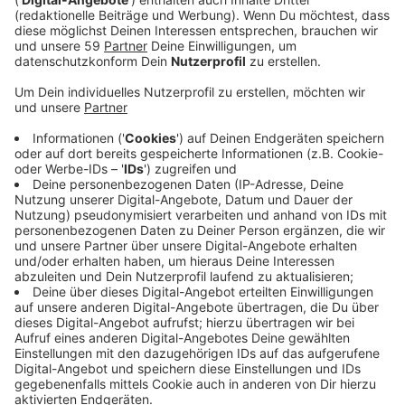
Veröffentlicht:
Dienstag, 19.10.2021 06:46
Anzeige
Derzeit kostet in Neuss beispielsweise das
Benzin
im
Schnitt 1,75 Euro pro Liter - bei
Diesel
sind es 1,58
Euro (Stand: 19.10. um 06:54 Uhr). Der Rohölpreis ist
seit letztem Jahr stark gestiegen - mittlerweile sei er
sogar höher als vor dem ersten Lockdown im
vergangenen Jahr, sagt der ADAC Nordrhein. Weitere
Faktoren für den Preisanstieg beim Sprit seien die
Heizperiode zu Hause und die CO2-Steuer, die es seit
diesem Jahr gibt es. Dadurch würden Autofahrer bis zu
8 Cent pro Liter mehr bezahlen. Dass die Preise noch
weiter steigen, sei durchaus möglich, so der ADAC.
Unter anderem soll der CO2-Preis stufenweise
ansteigen. Alleine dadurch könnten Autofahrer künfti
etwa 15 Cent pro Liter mehr bezahlen müssen. Der