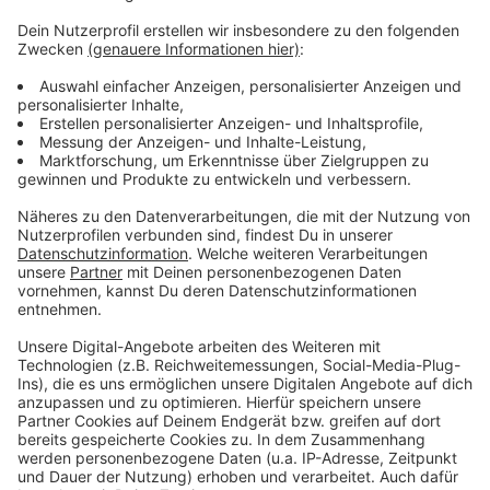
Liter könnte sogar mehr als zwei Euro kosten. Eine
Prognose sei aber schwer, da verschiedene Faktoren
nicht vorhergesagt werden können.
Der ADAC rät, zwischen 18 und 19 Uhr und zwischen
20 und 22 Uhr zu tanken. Dann könnte es im Schnitt bis
zu vier Euro günstiger sein. Als Referenzwert hat der
ADAC 7 Uhr morgens genommen - Dann ist das Tanken
am teuersten. Trotzdem raten die Auto-Experten, in
Tank-Apps die Sprit-Preise zu prüfen.
Anzeige
Anzeige