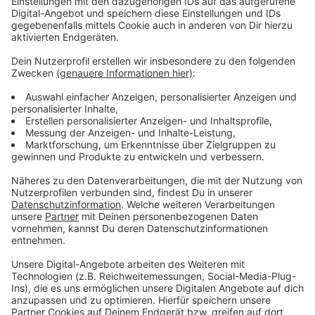
Radau:
"Wir merken, dass die Konsumlaune jetzt gerade
auch Anfang Januar leicht gestiegen ist. Und wir
hoffen darauf, dass das auch dazu führt, dass die
Verbraucherinnen und Verbraucher mehr wieder
von ihrer hohen Sparquote in Konsum umsetzen."
Anzeige
Damit wieder mehr Menschen einkaufen gehen, sollten
Innenstädte attraktiver werden, so Radau:
"Und dann müssen wir eine hohe
Aufenthaltsqualität in den Bereichen, wo Handel
und Gastronomie stattfinden sollen, haben. Das
ist eine Botschaft auch an Politik, dafür zu