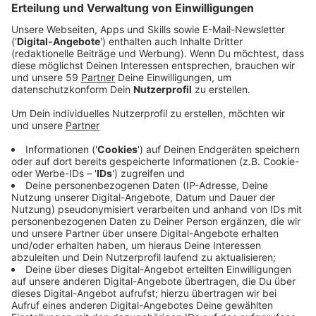
Anzeige
Bei der Hälfte der über 250 befragten Einzelhändlern
war der Umsatz im letzten Jahr schlecht, heißt es.
Gerade mal 20 Prozent waren laut Handelsverband
zufrieden. Besonders schlecht lief es demnach für
Bekleidungs- oder Schuhgeschäfte. Zu den größten
Herausforderungen im Einzelhandel gehören laut
Handelsverband zu viel Bürokratie, steigende
Energiekosten und immer mehr Ladendiebstähle.
Anzeige
Trotzdem blicke man optimistisch auf das neue Jahr,
so der Präsident des NRW-Handesverbands Michael