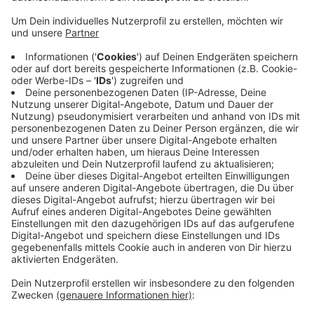
Anzeige
Die S 28 zwischen Kaarst und Mettmann wird von der
Regiobahn betrieben. Und auch die Regionalexpresse
RE 7, RE 10 und RE 13 fahren. Sie werden ebenfalls
nicht von der Deutschen Bahn selbst betrieben. Diese
wird bundesweit bis Freitagmorgen (13.08.) um 2 Uhr
nachts bestreikt. Es gelten Ersatzfahrpläne, die online
erreichbar sind. Fahrgäste sollten sich rechtzeitig
informieren, ob ihre Verbindungen von den Streiks
betroffen sind oder nicht.
Anzeige