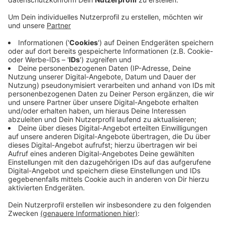
Anzeige
Die Forderung kommt von der
Gewerkschaft
Nahrung-Genuss-Gasttätten
. Sie sagt: Corona-
Ausbrüche in mehreren Betrieben hätten gezeigt,
wohin die Missstände führen können. Daher könne das
geplante Gesetz die Fleischbranche stärken, heißt es.
Laut der Gewerkschaft ist die Zahl der Schlacht- und
Fleischverarbeitungsbetriebe im Rhein-Kreis Neuss in
den letzten Jahren um über die Hälfte
zurückgegangen. Gab es damals noch rund 80
Betriebe, seien es jetzt nur noch 30.
Anzeige