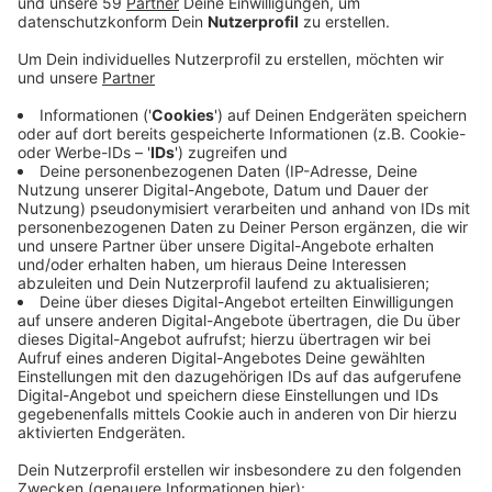
Anzeige
Das Geld stammt aus einem speziellen Fördertopf.
Geld, das dringend benötigt werde, heißt es von den
meisten Tafeln im Kreis. "Wir sterben an den
Energiekosten", so die Vorsitzende der Dormagener
Tafel. Vor allem die Kosten für den Sprit seien enorm
gestiegen. Denn weil die Spendenbereitschaft
zurückgegangen sei, seien jetzt auch die Wege weiter.
Laut den meisten Tafeln im Kreis kommen gleichzeitig
aber immer mehr Kunden. In Rommerskirchen hat sich
die Kundenzahl seit Jahresbeginn beispielsweise
verdoppelt. Viele Tafeln befürchten, dass sich die
Situation Anfang des Jahres verschärft. Deswegen
hoffen sie, die Förderung zu bekommen. "Meerbusch
hilft" hingegen, will diese Förderung nicht beantragen.