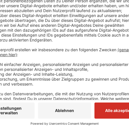
LVR finanziert. Ähnliche Forderungen kommen auch a
Rheinland. Heute will der Verband seinen Haushalt 
Rhein-Kreis Neuss soll im kommenden Jahr rund 151 M
Kreis fordert, dass der Umlagesatz im kommenden Ja
Dann würde der Kreis "nur" 138 Millionen zahlen mü
finanziert er unter anderem Eingliederungsleistunge
Kultureinrichtungen. Insgesamt rechnet der Landsch
Mehreinnahmen von über 530 Millionen Euro. Kreise 
bei Kasse und halten die Anforderungen des Landscha
nachvollziehbar.
Anzeige