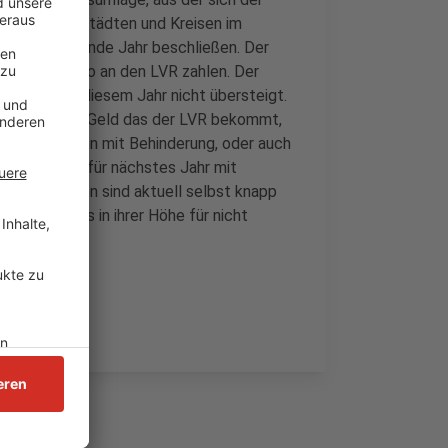
us anderen Städten und Kreisen im
für das kommende Jahr beschließen. Der
illionen Euro an den LVR zahlen. Der
hr den von diesem Jahr nicht übersteigt.
ssen. Mit dem Geld das der LVR bekommt,
n für Menschen mit Behinderung, oder auch
aftsverband für nächstes Jahr mit
und Kommunen sind aktuell selbst knapp
ftsverbands in ihrer Höhe für nicht