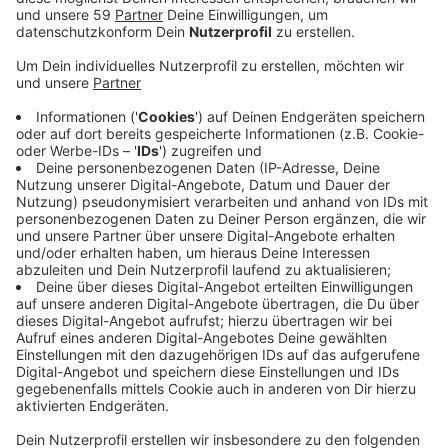
gefragt.
Veröffentlicht:
Dienstag, 21.04.2020 15:33
Anzeige
Dazu gibt es jetzt eine neue Website. Auf der Seite
finden Interessierte unter anderem Informationen und
Dokumente von der Zukunftsagentur Rheinisches
Revier rund um das Wirtschafts- und
Strukturprogramm für das Areal. Außerdem startet
hier ein Online-Bürgerdialog. Mit dem soll die Meinung
der Menschen im Revier zu acht Zukunftsfragen
eingeholt werden. Beispielsweise dazu, wie die Arbeit
im Rheinischen Revier in Zukunft aussehen soll. Die
Antworten werden im Laufe des Jahres zu einem
Bürgergutachten zusammengefasst.