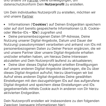
Veröffentlicht:
Dienstag, 01.09.2020 17:55
Anzeige
Die bisherige Feuerwehrwache an der Lilienthalstraße
ist zu klein geworden. In der neuen Wache wird Platz
für 20 Fahrzeuge sein. Außerdem wird es Werkstätten,
Ruhe- und Sanitärräume sowie einen Schulungsraum
geben. Insgesamt sollen dort 50 Feuerwehrleute
Platz haben. Außerdem ziehen in die neue Wache auch
die Rettungskräfte von der Parkstraße ein. So können
die Kräfte gebündelt und der Lärm kann besser aus
der Innenstadt herausgehalten werden. Außerdem sind
durch den Neubau einige Bereiche im Stadtgebiet
schneller zu erreichen. Der Neubau kostet rund elf
Millionen Euro.