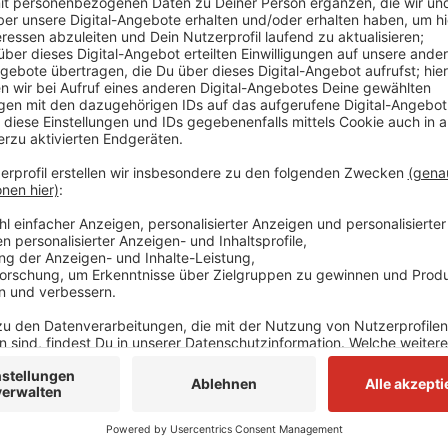
Es kann laut der Verwaltung für mindestens eine bis
In dem Rad können bis zu zwei Kinder mitfahren. Es 
Wocheneinkauf oder Ausflüge. Wer es ausleihen will,
unterschreiben. Eine Kaution fällt nicht an. Das Las
reserviert werden. Die Aktion endet am 30. Septemb
Anfragen können per E-Mail an
klimaschutz@romme
Anzeige