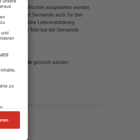
 maximal vier Wochen ausgeliehen werden.
eignet sich laut Gemeinde auch für den
 muss vorher eine Leihvereinbarung
tenrad kann per Mail bei der Gemeinde
er.
rskirchen.de
gestellt werden.