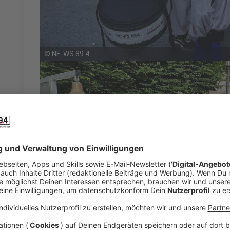
©
NE-WS 89.4
©
NE-WS 89.4