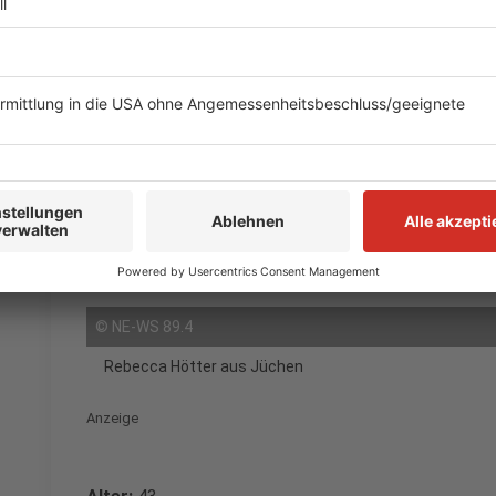
Ziel:
6 min/km
Anzeige
NE-WS 89.4|Ton zum Anhören
Warum bist du die richtige fü
Team?
Anzeige
©
NE-WS 89.4
Rebecca Hötter aus Jüchen
Anzeige