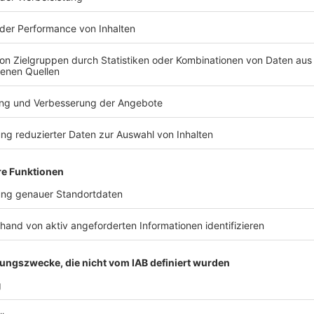
Das Hörer-Team beim Sommernachtslauf 2024
Anzeige
©
NE-WS 89.4
Sarah Hingsen aus Kaarst
Anzeige
Alter:
22
Beruf:
Logopädin
Zum Laufen gekommen:
Durch Corona, weil es die 
Worauf freust du dich beim Sommernachtslauf:
D
Gemeinschaftsgefühl