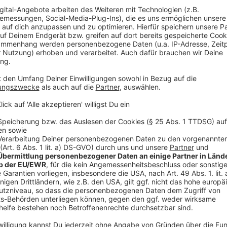
©
NE-WS 89.4
©
NE-WS 89.4