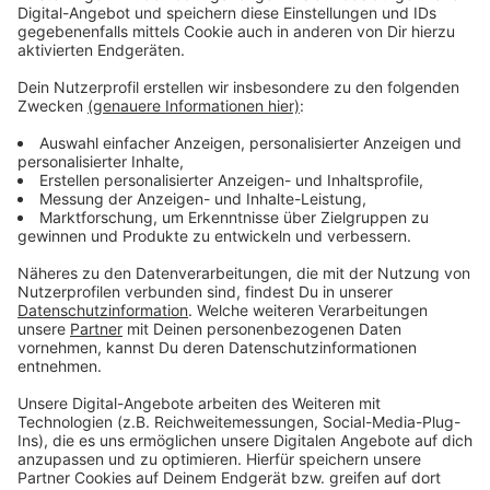
selbstbewusst. "Where I Belong" erhaltet ihr hier als
Kostprobe.
Anzeige
Wir benötigen Ihre
Zustimmung, um den YouTube
Video-Service zu laden!
Wir verwenden einen Service eines
Drittanbieters, um Videoinhalte
einzubetten. Dieser Service kann
Daten zu Ihren Aktivitäten
sammeln. Bitte lesen Sie die
Details durch und stimmen Sie der
Nutzung des Service zu, um dieses
Video anzusehen.