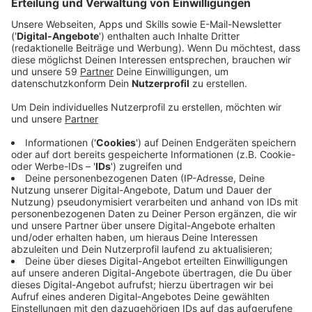
Das Berliner Alternative-Rock Duo Saint Chaos bringt
mit "Seeing Red" ein Debütalbum auf den Markt. Eine
vielversprechende Platte, zu der auch "Where I
Belong" - die neue Single gehört. Als Nils Brunkhorst
2017 sein Fahrrad vor Phil Sundays Studio in Berlin
abstellt, ahnt zu dem Zeitpunkt keiner der beiden,
dass aus diesem ersten Treffen etwas entstehen
wird, das sie bis heute verbindet. An diesem Tag wird
der Grundstein für Saint Chaos gelegt.
Die Musik, die seitdem entstanden ist, spricht von
Anfang an mit keiner anderen Stimme als der eigenen.
Weil diese nicht nur aus zwei Köpfen, sondern auch aus
zwei Herzen kommt, reden die beiden Songwriter
gerne von einem "ambivalenten" Sound, der sich auch
im Bandnamen widerspiegelt. Saint Chaos sind immer
beides: extro- und introvertiert, zweifelnd und