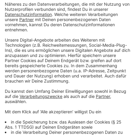
AG-Leiter Michael Scharfenberg ist stolz auf den DM-
Titel seines Teams:
"Es war ja knapp bis zur letzten Sekunde
tatsächlich, und wir haben alle sehr doll gezittert
zusammen. Und als es dann feststand, dass wir
dann doch ganz oben waren, da war ich schon
ein ganz Stückchen stolz auf die gesamte
Mannschaft."
Anzeige
Freude über den Sieg
Anzeige