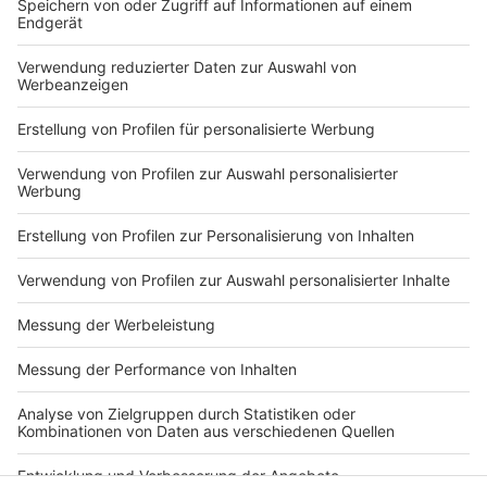
warum es dieses Mal mit dem Titel geklappt hat:
"Also wir haben uns natürlich wieder sehr, sehr
gut vorbereitet. Wir sind halt auch alle, sag ich
mal, stärker geworden jetzt über das Jahr, wir
haben immer knapp auf den Punkt gewonnen."
Anzeige
Anzeige