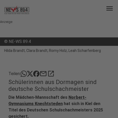
menu
Anzeige
©
NE-WS 89.4
Hilda Brandt, Clara Brandt, Romy Holz, Leah Scharfenberg
mail
open_in_new
Teilen:
Schülerinnen aus Dormagen sind
deutsche Schulschachmeister
Die Mädchen-Mannschaft des
Norbert-
Gymnasiums Knechtsteden
hat sich in Kiel den
Titel des Deutschen Schulschachmeisters 2025
gesichert.