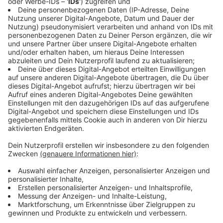
Schulleiter und AG-Leiter sind stolz auf das
Team
Anzeige
©
NE-WS 89.4
Anzeige
Schulleiter Johannes Gillrath ist von der Leistung der
Schülerinnen beeindruckt:
"Weil es ja in gerade in diesem Fall sehr viel mit
Grips zu tun hat, sehr viel mit Ausdauer und
Geduld. Und das sind Befähigungen, die sind
schon außergewöhnlich, finde ich."