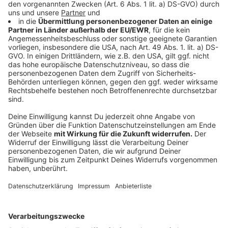
Im NE-WS 89.4 Interview haben die Schülerinnen ihre
Freude über den Sieg ausgedrückt:
"So, wir waren jetzt nicht besonders laut, aber
natürlich hat man sich schon sehr. Vom außen,
da waren wir auch sehr glücklich. Also das hat
man auch gesehen, aber wir haben nicht
gekreischt. War so wow einfach."
Anzeige
Gründe für den Sieg
Anzeige
Im NE-WS 89.4 Interview haben sie auch gesagt,