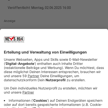
Veröffentlicht:
Montag, 02.06.2025 16:00
Anzeige
Nach Platz drei im Vorjahr hat sich das Mädchen-Team
vom NGK in diesem Jahr die deutschen Meisterschaft
im Schulschach geholt. Dabei setzten sich Hilda
Brandt, Clara Brandt, Romy Holz, Leah Scharfenberg
und Greta Brandt (nicht mit auf unserem Foto)
zunächst gegen 18 und in der Endrunde gegen sieben
andere Teams aus ganz Deutschland durch.
Härtesteter Konkurrent war das Cecilien-Gymnasium
aus Düsseldorf.
Anzeige