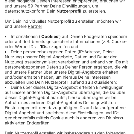
Anzeige
Er starb noch an der Unfallstelle an seinen schweren
Verletzungen. Die Straße war für die Unfallaufnahme in
beide Richtungen gesperrt. Der zweite Unfall endete
dagegen relativ glimpflich. Auf der A57 kam es
Samstagmittag bei Neuss-Reuschenberg zu einem
Crash mit drei Autos bei einem Überholvorgang. Ein 26-
Jähriger wollte einen anderen Wagen überholen und
wechselte dazu auf den linken Fahrstreifen. Ein
Mercedes kam von hinten und konnte nicht mehr
rechtzeitig bremsen. Er schwenkte auf den mittleren
Streifen und krachte dort gegen ein Auto. Das
wiederum überschlug sich. Die beiden Frauen im
Wagen wurden aber nur leicht verletzt - genauso wie
der Mercedes-Fahrer.