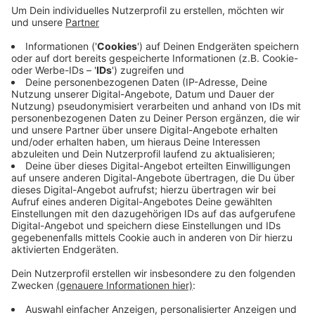
Anzeige
Laut Polizei wollte der Busfahrer vom Damschenpfad
links in die Bismarckstraße einbiegen. Dabei stieß er
mit dem von rechts kommenden Auto zusammen. Bei
dem Zusammenstoß sind die drei Personen im Bus und
der Autofahrer leicht verletzt worden. Die Beifahrerin
im Auto wurde schwerverletzt und musste ins
Krankenhaus. Die Polizei ermittelt jetzt wegen der
Unfallursache.
Anzeige
Anzeige