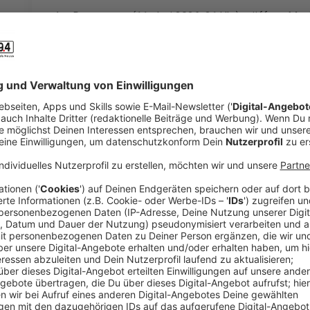
Am Donnerstag (11. Juni 2026, 21 Uhr) eröffnen Mex
Familien, Freundeskreisen und Büros starten jetzt wi
keine Tipprunde organisiert hat, kann das auch kurzfr
Anzeige
So erstellt ihr noch schnell ein WM-Tippspie
Anzeige
Eine eigene Tipprunde lässt sich innerhalb von wenig
geht das über bekannte Online-Plattformen wie
kick
Angebote großer Sportportale wie dem
Kicker
oder
lediglich einen Account mit E-Mail-Adresse anlegen
Kollegen einladen. Wer es lieber klassisch mag oder
möchte, kann ein Tippspiel aber auch ganz unkomplizi
mit einem Tippspiel-Poster im Büro organisieren.