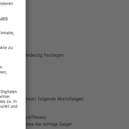
die Regeln eindeutig festlegen.
ch sind dabei meist folgende Abstufungen:
bnis
d richtige Tordifferenz
immt, also etwa der richtige Sieger