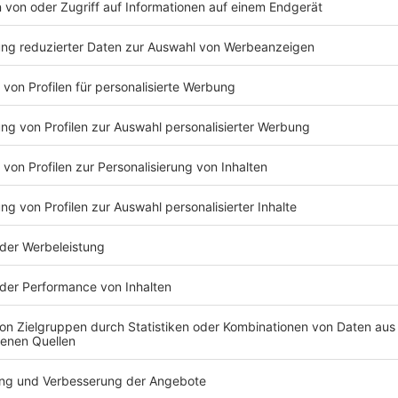
Experten nicht einfach aus dem Bauch heraus tippen
Düsseldorf gesprochen. Er ist Gründer der Tippspielp
Tipp 1: Risiko nur in Maßen
Viele versuchen, mit besonders überraschenden Erge
gutzumachen. Das kann zwar im Einzelfall funktionie
konstant erfolgreich sein will, sollte eher auf realist
gehen, um sich abzusetzen.
Vygen sagt:
„Gerade bei der WM ist es schon Favo
auch häufiger, muss man sagen. Das Feld ist nich
man auch gesehen hat, in der zweiten Bundesliga, 
auch der 18. mal den Ersten schlagen. Das ist bei
Tipp 2: Nicht zu viel Tore tippen
Ein weiterer häufiger Fehler:
zu torreiche Spiele
zu 
Partien eher knapp. Häufige Ergebnisse sind zum Beis