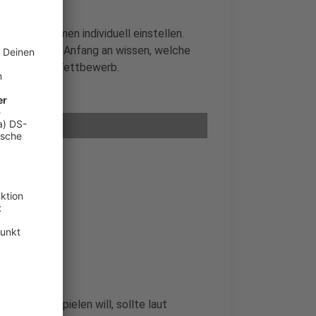
ielplattformen individuell einstellen.
Mitspieler von Anfang an wissen, welche
t für fairen Wettbewerb.
vorne mitspielen will, sollte laut