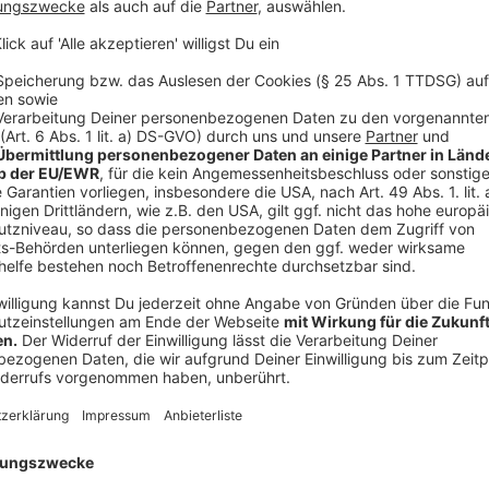
getippt wurde
Diese Regelungen lassen sich zum Teil auf den Tippsp
Wichtig ist vor allem, dass alle Mitspielerinnen und 
Regeln gelten. Das verhindert Diskussionen und sorg
Anzeige
©
Janning Vygen | kicktipp
kicktipp-Gründer Janning Vygen
Anzeige
So tippt ihr erfolgreicher
Anzeige
Wer beim Tippspiel nicht nur mitmachen, sondern auch 