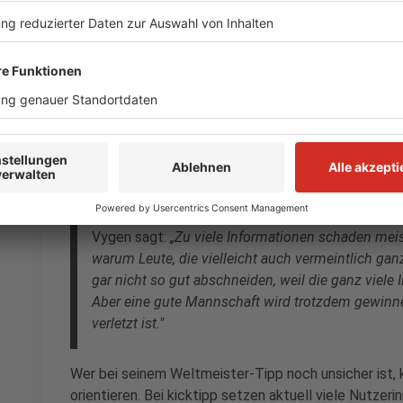
1:1.
Vygen sagt:
„Das ist meistens auch ein Fehler, da
dass mal ein Spiel so ausgeht, mal geht ein Spiel 
unwahrscheinlich."
Tipp 3: Nicht zu viel Grübeln
Auch zu langes Nachdenken und zu viele Informatione
Vygen sagt:
„Zu viele Informationen schaden mei
warum Leute, die vielleicht auch vermeintlich ga
gar nicht so gut abschneiden, weil die ganz viele 
Aber eine gute Mannschaft wird trotzdem gewinn
verletzt ist."
Wer bei seinem Weltmeister-Tipp noch unsicher ist, 
orientieren. Bei kicktipp setzen aktuell viele Nutzer