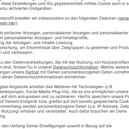
Anzeige
Darauf solltet ihr beim Erstellen achten
Anzeige
Bevor die ersten Tipps abgegeben werden, müsst ihr 
Besonders wichtig ist die Frage:
Zählt das Ergebnis nach 90 Minuten?
Nach einer möglichen Verlängerung?
Oder sogar erst nach dem Elfmeterschießen?
Außerdem braucht ihr ein klares Punktesystem. Übli
Die meisten Punkte gibt es für das exakte Erge
Ebenfalls Punkte gibt es für richtige Tendenz un
Weniger Punkte gibt es, wenn nur die Tendenz st