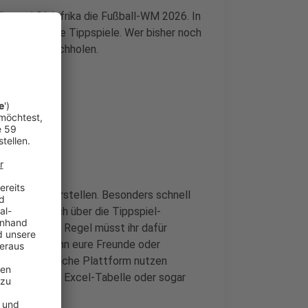
iko und Südafrika
die Fußball-WM 2026. In
eder unzählige Tippspiele. Wer bisher noch
istig noch nachholen.
l
en Minuten erstellen. Besonders schnell
tipp
oder auch über die Tippspiel-
Sport1
In der Regel müsst ihr dafür
 und könnt dann eure Freunde oder
 keine zusätzliche Plattform nutzen
ert mit einer Excel-Tabelle oder sogar