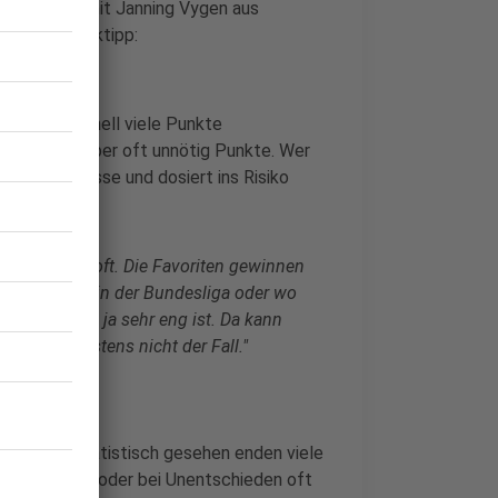
. Wir haben mit Janning Vygen aus
lattform kicktipp:
bnissen schnell viele Punkte
ren, kostet aber oft unnötig Punkte. Wer
ische Ergebnisse und dosiert ins Risiko
ritenturnier oft. Die Favoriten gewinnen
t so eng wie in der Bundesliga oder wo
wo das Feld ja sehr eng ist. Da kann
 der WM meistens nicht der Fall."
erwarten. Statistisch gesehen enden viele
piel: 1:0, 2:1 oder bei Unentschieden oft