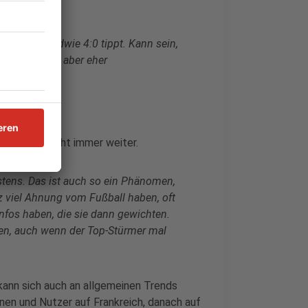
ss man irgendwie 4:0 tippt. Kann sein,
auch 7:1 aus, aber eher
n helfen nicht immer weiter.
stens. Das ist auch so ein Phänomen,
nz viel Ahnung vom Fußball haben, oft
Infos haben, die sie dann gewichten.
en, auch wenn der Top-Stürmer mal
kann sich auch an allgemeinen Trends
innen und Nutzer auf Frankreich, danach auf