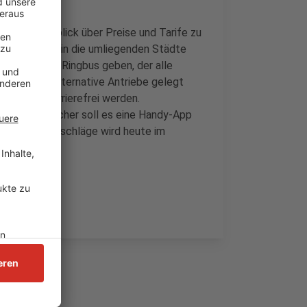
n, den Überblick über Preise und Tarife zu
s Busnetzes in die umliegenden Städte
lsweise einen Ringbus geben, der alle
r Wert auf alternative Antriebe gelegt
dtgebiet barrierefrei werden.
e Grevenbroicher soll es eine Handy-App
 Über die Vorschläge wird heute im