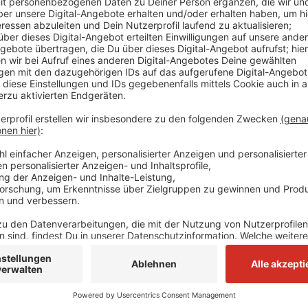
Außerdem soll es für Grevenbroicher einfacher werde
behalten.Die SPD wünscht sich die Verbesserung de
und innerhalb von Grevenbroich. Dazu soll es beispie
Stadtteile miteinander verbindet. Außerdem soll meh
werden. Darüber hinaus sollen alle S-Bahnhöfe im Sta
Schienenübergänge sollen auch verschwinden. Für di
mit allen Infos zu Bus- und Bahnverbindungen geben.
Hauptausschuss gesprochen.
Anzeige