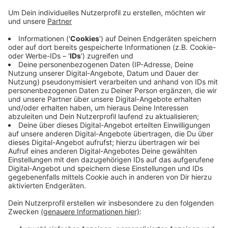
Anzeige
Wie die Stadt mitteilt, haben sie nahezu neue Spiel-
und Fitnessgeräte mit Farbe beschmiert und mit
Stiften bekritzelt. Außerdem haben sie auf einem
Spielplatz versucht, ein Holz-Spielhaus für kleine
Kinder anzuzünden. Die Stadt hat angekündigt,
Anzeige gegen Unbekannt zu erstatten - auch wenn
die Erfolgsaussichten gering seien. Möglicherweise
sind die Spielplätze schon in den Osterferien
beschädigt worden, heißt es.
Anzeige