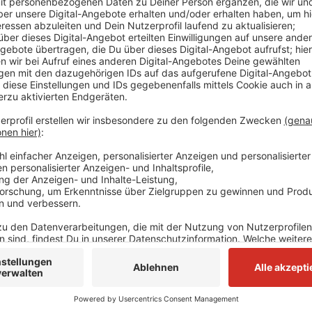
Mit dem Geld soll ein Begegnungs- und gleichzeitig 
werden. Geplant ist unter anderem eine Hausaufgabe
oder für Menschen mit Migrationshintergrund. Das Pr
Hackenbroich wird mittlerweile mit 600.000 Euro vo
Anzeige