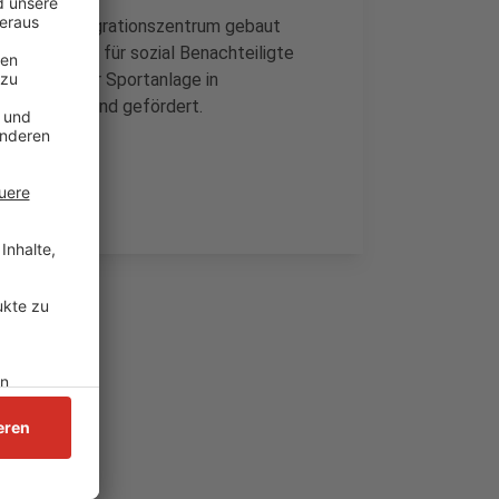
auch ein Integrationszentrum gebaut
n-Betreuung für sozial Benachteiligte
ojekt auf der Sportanlage in
n Bund und Land gefördert.