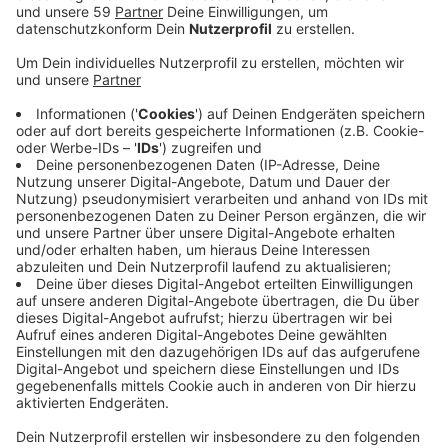
Anzeige
Straßen und Tunnel im Innenstadtbereich waren völlig
verstopft, Autofahrer teilweise zu Fuß im Kö-Bogen
Tunnel unterwegs. Wer also vom Rhein-Kreis Neuss
aus dorthin wollte, hatte mit dem Auto kaum eine
Chance. Deshalb sollen jetzt rund um die Heinrich-
Heine-Allee zum Beispiel verstäkt Verkehrskadetten
im Einsatz sein. Sie sollen laut Stadt die Fußgänger
schützen, aber auch dafür sorgen, dass der Verkehr
insgesamt besser fließt. Für Reisebusse gibt es
demnach viele Parkplätze an der Messe. Außerdem
will die Stadt verstärkt auf das Park+Ride Angebot
hinweisen. Bisher werde das eher weniger genutzt.
Dabei ist es teilweise günstiger, ein Kombi-Tickets
fürs Parken und den ÖPNV zu kaufen als das Auto