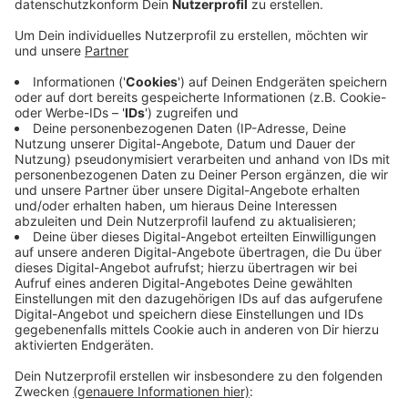
Anzeige
Durch die Abschaltung der Heizung sollen demnach
jährlich bis zu 30.000 kWh Strom eingespart werden. In
dem Tropenhaus wuchsen bisher vor allem tropische
Pflanzen von den Kanaren, Kaffeepflanzen oder auch
eine Bananenstaude. Die meisten der Pflanzen wurden
in ein Verwaltungsgebäude umgesiedelt. Nur die
Bananenstaude hat das nicht überstanden. Sie hätte
wegen ihrer Größe nicht umgepflanzt werden können,
sagt die Stadtverwaltung. Derzeit wir überlegt, ob und
wie das Tropenhaus energiefreundlicher weiter
betrieben werden kann.
Anzeige