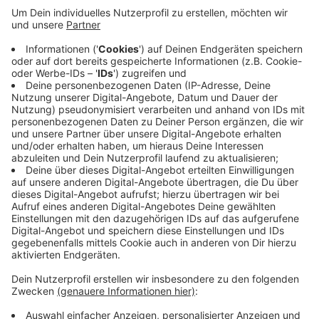
Bürgermeister Krützen hätte ihn sich am Hammerwerk
vorstellen können. Das NRW-Bauministerium ist aber
gegen den Standort und verweist auf den aktuellen
Bebauungsplan für das Gebiet. Der verbiete dort einen
entsprechenden großflächigen Einzelhandel, heißt es in
einem Brief an den Bürgermeister. Die Stadt solle
daher nach einem anderen geeigneteren Standort für
die Ansiedlung eines Elektromarkts suchen. Am
Dienstagabend ist das auch Thema im Grevenbroicher
Planungsausschuss.
Anzeige