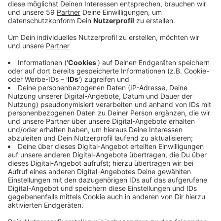
Anzeige
Wie im letzten Jahr müssen alle Imbissbetriebe mit
Mehrweggeschirr und einem Pfandsystem arbeiten.
Das Gelände öffnet um 14.00 Uhr. Die offizielle
Eröffnung ist um 16.30 Uhr. Die Schausteller auf der
Rheinkirmes
stammen inzwischen aus halb Europa.
Aus den Niederlanden kommt der größte mobile
Propeller der Welt, die Fahrgäste werden in 65 Metern
Höhe mit Tempo 130 durch die Luft geschleudert. Das
Fahrgeschäft feiert Premiere in Düsseldorf, es hat
drei Millionen Euro gekostet. Weltpremiere feiert die
Aussichtsplattform "The Look". Vier Gondeln fahren
auf 71 Meter Höhe und bieten einen grandiosen
Ausblick über Düsseldorf. Insgesamt sind gut 300
Schausteller dabei. Die Polizei ist mit einer eigenen
Kirmeswache vor Ort und setzt erstmals auch eine