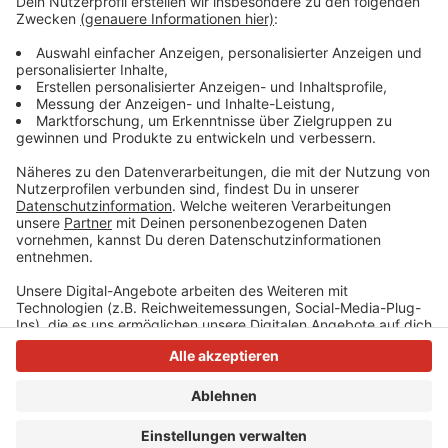
mobile Videoüberwachung ein. Rund um das
Kirmesgelände sind viele Straßen gesperrt. Die
Rheinbahn
bietet viele zusätzliche Fahrten an. Die
Kirmes dauert bis zum 21. Juli.
Anzeige
Anzeige
Anzeige
Anzeige