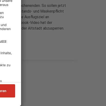
den letzten Wochenenden. So sollen jetzt
ltung der Abstands- und Maskenpflicht
e, das beliebte Ausflugsziel an
n einem Facebook-Video hat der
ar Bereiche der Altstadt abzusperren.