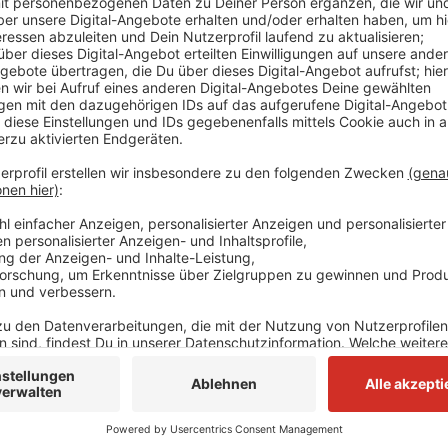
Sie reagiert damit auf die überlaufene Altstadt an 
zusätzliche Kräfte des Ordnungsamtes auf die Einha
achten. Bürgermeister Erik Liereneld appelliert an all
Wochenenden bis auf Weiteres nicht aufzusuchen. I
Bürgermeister außerdem angekündigt, wenn nötig sog
Anzeige