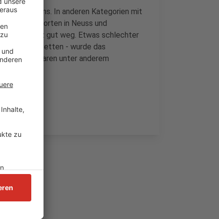
 auf Platz eins. In anderen Kategorien mit
seinen Standorten in Neuss und
n Neuss ganz gut weg. Etwas schlechter
 50 bis 150 Betten - wurde das
 der Studie waren unter anderem
portale.