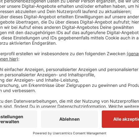
Demnach landet die Rheintorklinik in dieser Kategorie
mehr Betten kamen auch das Rheinland Klinikum mit 
Dormagen sowie das Johanna-Etienne-Krankenhaus i
bewertet - aber dennoch im Ranking in der Kategorie
St.Elisabeth-Hospital in Meerbusch-Lank. Grundlage
Qualitätsberichte der Krankenhäuser und Bewertungs
Anzeige