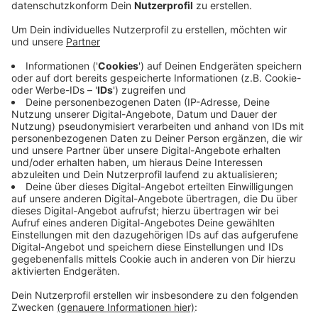
Anzeige
Der Antrag dazu kam von der Fachvereinigung
"Personenverkehr Nordrhein Taxi-Mietwagen". Die
wollten sogar eine Erhöhung von fast 12 Prozent. Weil
der Mindestlohn angepasst wurde, seien die
Personalkosten gestiegen – und es gebe steigende
Sachkosten der Betriebe, heißt es. Der Forderung der
Fachvereinigung sei man aber nicht nachgekommen,
weil die Tarife erst vor zwei Jahren angepasst worden
seien, sagt der Kreis. Insgesamt kommen bei den
neuen Tarifen 10 Cent mehr dazu - das gilt beim
Grundentgeld, aber auch beim Kilometer. Der kostet
jetzt 2,70 Euro. Wollen Taxiunternehmen ihre Preise
ändern, geht das nur über den Rhein-Kreis Neuss.
Anzeige