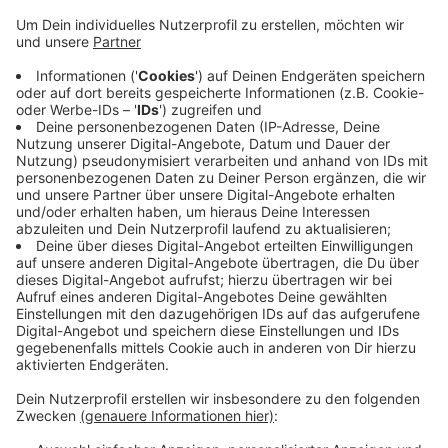
Anzeige
Demnach rufen Betrüger bei den Kunden an und wollen
angeblich ihren Strom auf Ökostrom umstellen. Die
Betrüger geben sich dabei als ein Partnerunternehmen
der evd aus. So würden sie dann an die Zählernummer
kummen. Laut evd fragen sie auch nach einer alten
Abrechnung um so an Kontodaten zu kommen. Danach
würden sie dann einen teuren Vertrag mit den Kunden
abschließen. Die evd rät darum: Auflegen, Name und
Nummer notieren und sich bei dem Unternehmen
melden.
Anzeige