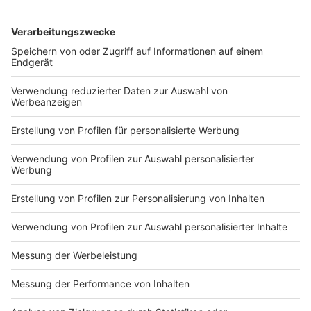
den Ärzten eine verlässliche Perspektive bieten:
„Das heißt, dass vor Ort Schulen,
Einkaufsmöglichkeiten, Wohnungsmöglichkeiten
da sind, die eine Wahrscheinlichkeit geben, dass
er da gut leben kann die nächsten 30 Jahre und
dass eben entsprechend die
Gemeindeinfrastruktur so ist, dass die Ärzte
dorthin ziehen.“
Zusätzlich zu diesen kommunalen Aufgaben setzt das
Land NRW zur Nachwuchsgewinnung auf die
sogenannte "Landarztquote". Medizinabsolventen, die
sich vertraglich verpflichten, im Anschluss an ihr
Studium für mindestens zehn Jahre in einer
unterversorgten Region zu arbeiten, erhalten einen von
jährlich 200 speziell reservierten Studienplätzen. Nach
Angaben des
Landesgesundheitsministeriums