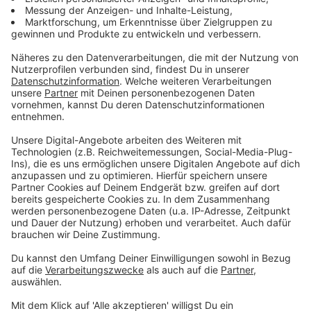
Strukturelle Ursachen für freie Praxissitze
Anzeige
Der Hausärzteverband für den Rhein-Kreis Neuss führt
die ungleiche Verteilung vor allem auf die jeweiligen
Standortbedingungen zurück. Gerhard Steiner vom
Hausärzteverband
erklärt dazu:
„Das liegt daran, dass die Gemeinden, in denen
die Ärzte niedergelassen sind, sehr
unterschiedlich strukturiert sind. Im Stadtgebiet
Neuss haben wir überhaupt keinen Ärztemangel,
da haben wir eher einen Überschuss. Je weiter
sie in die Peripherie aufs Land gehen,
Frimmersdorf und die anderen Gemeinden, die