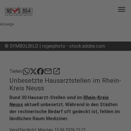
menu
Anzeige
©
SYMBOLBILD | rogerphoto - stock.adobe.com
mail
open_in_new
Teilen:
Unbesetzte Hausarztstellen im Rhein-
Kreis Neuss
Rund 30 Hausarzt-Stellen sind im
Rhein-Kreis
Neuss
aktuell unbesetzt. Während in den Städten
der rechnerische Bedarf oft gedeckt ist, fehlen im
ländlichen Raum Mediziner.
Veröffentlicht:
Montag, 15.06.2026 15:21