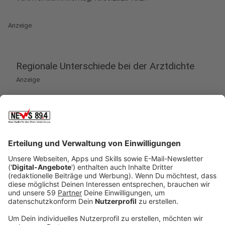
Anzeige
Regionale Unterschiede bei der Arztdichte
Anzeige
Bei der medizinischen Versorgung verzeichnet der
Rhein-Kreis Neuss ein deutliches lokales Gefälle. Nach
aktuellen Zahlen der
Kassenärztlichen Vereinigung
Nordrhein
fehlen kreisweit rund 30 Hausärztinnen und
Hausärzte, wobei die meisten unbesetzten Stellen auf
Grevenbroich, Jüchen, Rommerskirchen und
Korschenbroich entfallen. In Kaarst und in der Stadt
Neuss liegt der Versorgungsgrad hingegen über dem
rechnerischen Bedarf, was dort zu
Zulassungsbeschränkungen für neue Praxen führt.