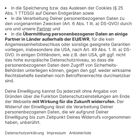
haben relativ wenig, weil das eben eine relativ
unattraktive Sache war früher.“
Angesichts anstehender Ruhestände älterer
Landärzte rückt die Suche nach Praxisnachfolgern
dort aktuell weiter in den Fokus.
Anzeige
Infrastruktur und Förderprogramme als
Lösung
Anzeige
Um Nachwuchsmediziner für kleinere Gemeinden zu
gewinnen, spielen weiche Standortfaktoren eine
zentrale Rolle. Laut Steiner müssen die Kommunen