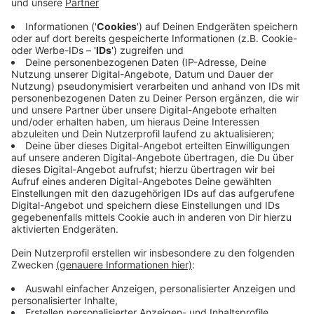
Anzeige
Messung des Versorgundsbedarfs
Anzeige
Die Kassenärztliche Vereinigung misst diese
Arztdichte mit dem Versorgungsgrad. Ein Wert von
exakt 100 Prozent gilt dabei als rechnerisch
passgenaue Versorgung für die Bevölkerung. Sinkt der
Wert unter 75 Prozent, spricht man von einer
offiziellen Unterversorgung. Liegt er jedoch über 110
Prozent, gilt dies als Überversorgung, woraufhin in der
Regel keine weiteren Niederlassungen von Hausärzten
mehr in dieser Kommune zugelassen werden.
Anzeige