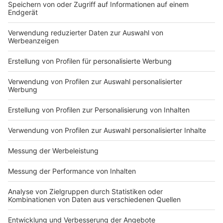
Häufige Ursachen für Verkehrsunfälle, bei denen es zu
Zusammenstößen mehrerer Beteiligter kommt, sind
Fehler beim Abbiegen, Wenden, Ein-, An- oder
Rückwärtsfahren sowie die Missachtung von
Vorfahrts- und Vorrangregeln. Oft liegt dies daran,
dass andere Verkehrsteilnehmer nicht ausreichend
wahrgenommen werden. Achten Sie daher darauf, dass
Sie von anderen gut wahrgenommen werden können, z.
B. indem Sie auf dem Fahrrad gut sichtbare Kleidung
tragen und bei Dämmerung frühzeitig das Licht
einschalten.
Im Fokus der Polizei stehen daher
präventivpolizeiliche Maßnahmen, die gezielte
Verkehrsüberwachung, Aufklärung und
öffentlichkeitswirksame Aktionen sowie die
Sensibilisierung für - und die Bekämpfung von
Hauptunfallursachen. Die Ahndung von
Verkehrsverstößen ist im Interesse der