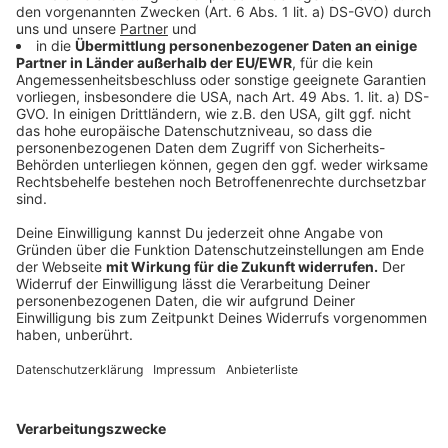
nicht darüber hinwegtäuschen, dass sich das
Verkehrsverhalten in der Pandemie stark verändert hat
und jetzt wieder eine Normalisierung einsetzt.
Pedelecfahrende verunglückten häufiger als im
Vorjahr
Pedelec-Fahren wird immer beliebter. Das macht sich
leider auch beim Verkehrsunfallgeschehen bemerkbar.
Zwar sank die Zahl verunglückter Radfahrender von
514 auf 507 (- 1,4 %) und es verletzten sich weniger
Radfahrende schwer (- 21,7 %). Die Anzahl der
verunglückten Pedelecfahrenden stieg hingegen von
105 auf 114 an (+ 8,6 %), 96 von ihnen wurden leicht
verletzt (+ 21,5 %), 17 schwer (- 34,6 %). Vier Rad- und
Pedelecfahrende verunglückten tödlich.
Mehr Bewusstsein für Hauptunfallursachen
schaffen