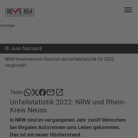
menu
Anzeige
©
José Narciandi
NRW-Innenminister Reul hat die Unfallstatistik für 2022
vorgestellt
mail
open_in_new
Teilen:
Unfallstatistik 2022: NRW und Rhein-
Kreis Neuss
In NRW sind im vergangenen Jahr zwölf Menschen
bei illegalen Autorennen ums Leben gekommen.
Das ist ein neuer Höchststand.