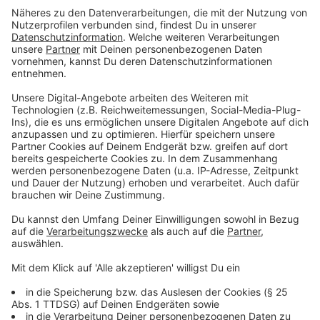
Anzeige
Unfallstatistik 2022 im Rhein-Kreis Neuss
Anzeige
Mehr Unfälle, aber weniger Schwerverletzte
Allgemeine Entwicklung
Im Straßenverkehr kamen 12 Menschen zu Tode, im
Vorjahr waren es 6. Das ist ein bedauerlicher Anstieg
auf ein viel zu hohes Niveau. Es wurden 8,5 Prozent
weniger Menschen schwer verletzt als im Vorjahr,
gegenüber 2019 beträgt der Rückgang sogar 21,7
Prozent. Die statistisch positive Entwicklung darf