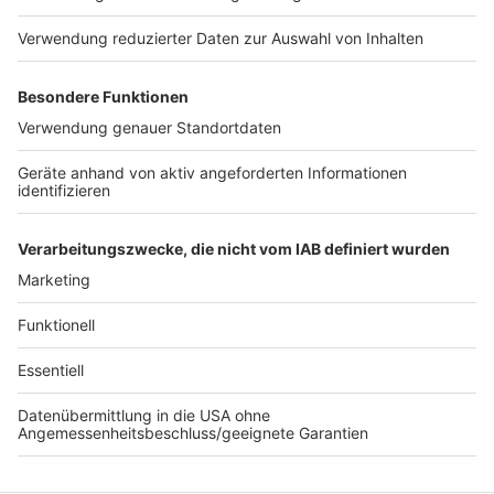
Verkehrssicherheit und bleibt weiterhin eine wichtige
Aufgabe der Polizei. Zusätzlich analysiert und
bewertet die Polizei gemeinsam mit den Kommunen,
dem Kreis und Straßen.NRW die Unfallhäufungsstellen,
um dort weitere Verkehrsunfälle zu verhindern.
(Text: Polizei im Rhein-Kreis Neuss am 01.03.2022)
Hier gibt es die ganze Verkehrsunfall-Statistik
2022 zum nachlesen.
Anzeige
Anzeige