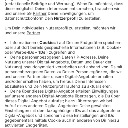
Anzeige
Urlaubsrückkehrer aufgepasst: Warnung vor
Japankäfer
Wer aktuell aus dem Urlaub zurück in den Rhein-Kreis
Neuss fährt, sollte sein Gepäck vorher kontrollieren.
Das Bundeslandwirtschaftsministerium warnt vor dem
Einschleppen des Japankäfers.
Schäden durch den Japankäfer
Der Japankäfer frisst Blätter, Blüten und Früchte von
über 400 Pflanzenarten. Seine Larven schädigen
zudem die Wurzeln im Boden. Ursprünglich stammt der
Käfer aus Asien und wurde 2014 erstmals in Europa
entdeckt. Inzwischen gibt es Funde nahe der
Schweizer Grenze, doch in Deutschland ist er bislang