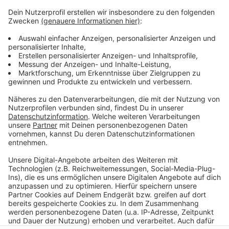
nicht heimisch.
Vorsichtsmaßnahmen für Reisende
Das Bundeslandwirtschaftsministerium bittet
Reisende, keine Pflanzen, Erde oder Samen aus dem
Urlaub mitzubringen – besonders aus Norditalien und
der Südschweiz. Wer Koffer, Auto und
Campingausrüstung kontrolliert, hilft mit, Natur und
Ernten zu schützen.
Anzeige
Anzeige