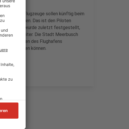
on der UWG: Flugzeuge sollen künftig beim
an Höhe gewinnen. Das ist den Piloten
lärmmessung wurde zuletzt festgestellt,
o die UWG weiter. Die Stadt Meerbusch
tigen Messungen des Flughafens
ft kontrollieren können.