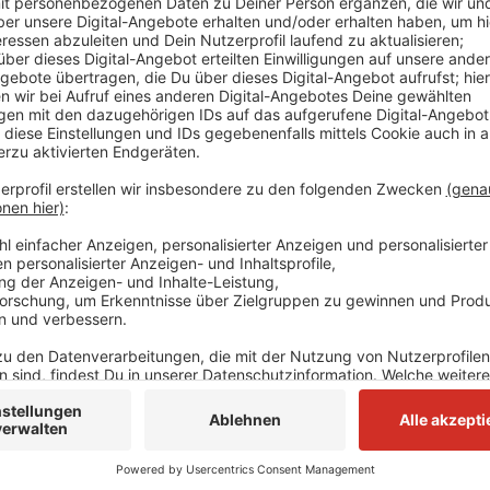
Gründe für die Forderungen gebe es zwei, heißt es v
Start in Düsseldorf steiler fliegen - also schneller 
momentan noch freigestellt. Bei einer mobilen Flug
dass dadurch der Fluglärm gesenkt werden könne, s
soll demnach nicht weiterhin auf die stichprobenar
angewiesen sein. Sie soll ihre eigenen Werte dauerha
Anzeige