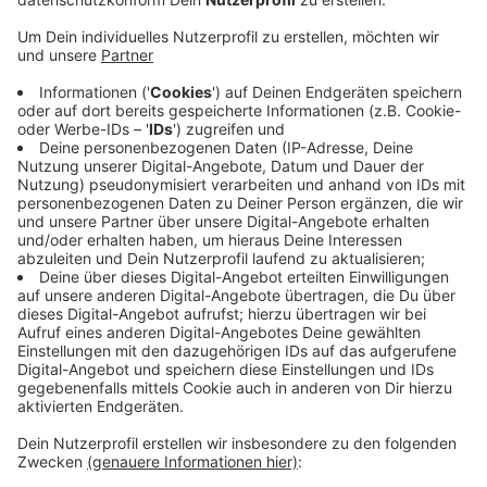
Anzeige
Darüber will die Verbraucherzentrale Neuss aufklären
und hat ab Montag (17.02) einen Online-Selbstlernkurs
im Angebot. Darin wird laut Verbraucherzentrale
gezeigt: Wie bekomme ich Zugang zu meiner
elektronischen Akte? Welche Dokumente sollte man
einstellen - welche verbergen? Die elektronische
Patientenakte wird aktuell in drei Modellregionen
getestet - unter anderem auch bei uns in NRW.
Hier
gibt es mehr Infos.
Anzeige