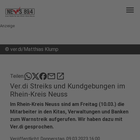
menu
Anzeige
©
ver.di/Matthias Klump
mail
open_in_new
Teilen:
Ver.di Streiks und Kundgebungen im
Rhein-Kreis Neuss
Im Rhein-Kreis Neuss sind am Freitag (10.03.) die
Mitarbeiter in den Kitas, Verwaltungen und Banken
zum Warnstreik aufgerufen. Wir haben dazu mit
Ver.di gesprochen.
Veröffentlicht:
Donnerstag, 09.03.2023 16:00