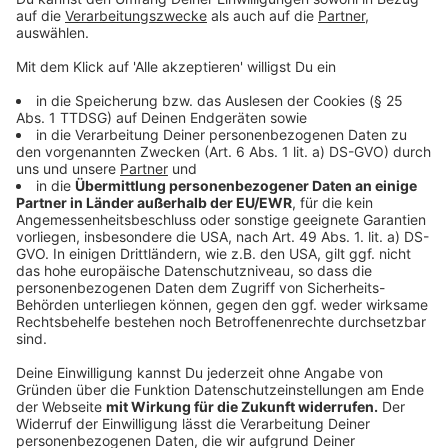
Anzeige
Angeboten wurde
eine Erhöhung der Entgelte von drei
Prozent Ende 2023 und zwei Prozent Mitte 2024, über
eine Laufzeit von 27 Monaten. Dazu hätte es eine
Inflationsausgleichsprämie in zwei Raten von 1.500 und
1.000 Euro gegeben.
Ver.di fordert mit 10,5 Prozent
und mindestens 500 Euro deutlich mehr. Außerdem
soll, mit Blick auf die unklare Entwicklung der Inflation,
möchte Ver.di, dass der Tarif-Vertrag 12 Monate läuft
und auch für Abzubildende, Studierende und
Praktikanten fordert Ver.di 200 Euro mehr.
Anzeige
Kundgebungen im Rhein-Kreis Neuss
Anzeige