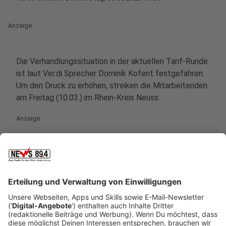
Anzeige
Die Verhandlungssituation in der aktuellen Tarif-Runde
ist laut Ver.di Sprecher Dominik Kofent festgefahren.
Um den Druck zu erhöhen, streiken die Mitarbeitenden
am Freitag (10.03.) im Rhein-Kreis Neuss.
Anzeige