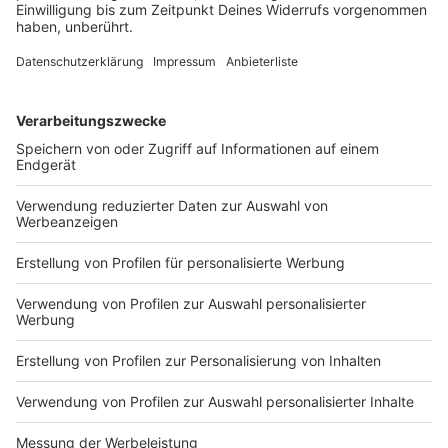
Im Rhein-Kreis Neuss gibt es Kundgebungen vor den
Rathäusern in Korschenbroich und Neuss. In
Korschenbroich liegt der Fokus dabei auf den Rathaus-
Beschäftigten. Um die Beschäftigten der Kreis-
Verwaltung und der Banken, wie der Sparkassen, geht
es dagegen hauptsächlich bei der Neusser
Kundgebung.
Anzeige