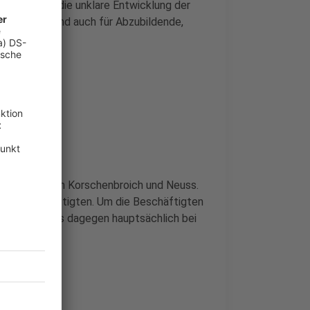
t Blick auf die unklare Entwicklung der
onate läuft und auch für Abzubildende,
o mehr.
Rathäusern in Korschenbroich und Neuss.
thaus-Beschäftigten. Um die Beschäftigten
assen, geht es dagegen hauptsächlich bei