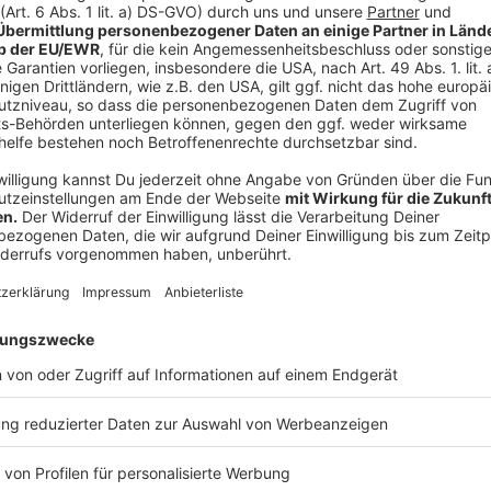
mindestens 500 Euro deutlich mehr. Außerdem soll, mi
Inflation, möchte Ver.di, dass der Tarif-Vertrag 12 M
Studierende und Praktikanten fordert Ver.di 200 Eur
Anzeige
Kundgebungen im Rhein-Kreis Neuss
Anzeige
Im Rhein-Kreis Neuss gibt es Kundgebungen vor den 
In Korschenbroich liegt der Fokus dabei auf den Ra
der Kreis-Verwaltung und der Banken, wie der Spark
der Neusser Kundgebung.
Anzeige