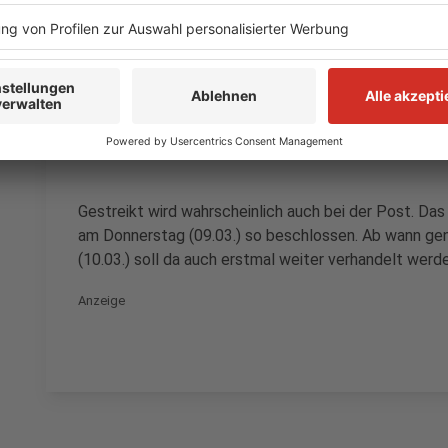
NE-WS 89.4 | Ton zum Anhören
Ver.di Sprecher Dominik Kofe
Anzeige
Gestreikt wird wahrscheinlich auch bei der Post. Da
am Donnerstag (09.03.) so beschlossen. Ab wann genau
(10.03.) soll da auch erstmal weiter verhandelt werd
Anzeige