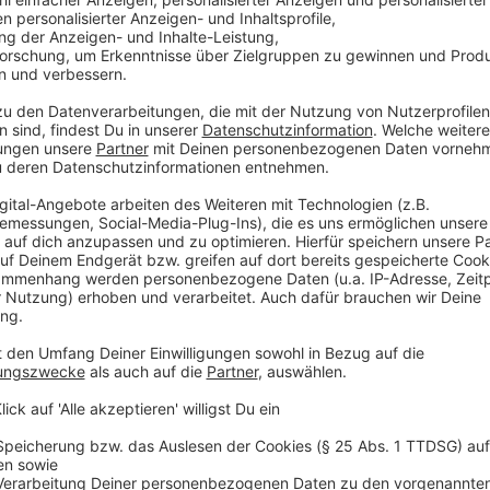
mindestens 500 Euro deutlich mehr. Außerdem soll, mi
Inflation, möchte Ver.di, dass der Tarif-Vertrag 12 M
Studierende und Praktikanten fordert Ver.di 200 Eur
Anzeige
NE-WS 89.4 | Ton zum Anhören
Ver.di Sprecher Dominik Kofe
Anzeige
Angeboten wurde
eine Erhöhung der Entgelte von d
Mitte 2024, über eine Laufzeit von 27 Monaten. Dazu
in zwei Raten von 1.500 und 1.000 Euro gegeben.
Ver.