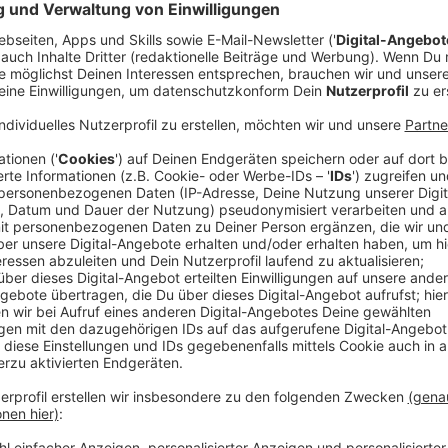
Die Verhandlungssituation in der aktuellen Tarif-Rund
festgefahren. Um den Druck zu erhöhen, streiken die
Rhein-Kreis Neuss.
Anzeige
NE-WS 89.4 | Ton zum Anhören
Ver.di Sprecher Dominik Kofe
Streikbegründung
Anzeige
Angeboten wurde
eine Erhöhung der Entgelte von d
Mitte 2024, über eine Laufzeit von 27 Monaten. Dazu
in zwei Raten von 1.500 und 1.000 Euro gegeben.
Ver.