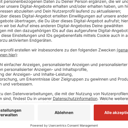
Die Polizei wollte nach eigenen Angaben gegen Vierte
vor Moers ein Auto kontrollieren. Der Fahrer versuchte
Meerbusch-Osterath. Dort rammte er auf der Meerbu
versuchten der Fahrer und der Beifahrer zu Fuß weiter
jährigen Beifahrer stoppen. Der Fahrer konnte aber fli
ein abgestelltes Auto und sprang auf eine Garage. La
Fahrzeug mit dem die beiden Personen unterwegs war
sucht jetzt Zeugen, die etwas von dem Fall mitbek
Die Infos der Polizei:
Zeugen, die sachdienliche Hinweise geben können, w
Verkehrskommissariat 1 des Polizeipräsidiums Düsse
8700 zu melden.
Anzeige