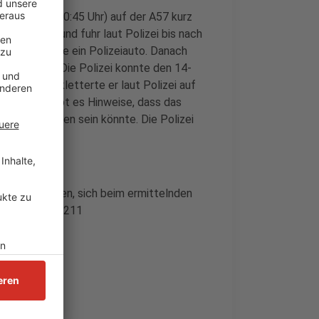
l vor eins (00:45 Uhr) auf der A57 kurz
 zu fliehen und fuhr laut Polizei bis nach
scher Straße ein Polizeiauto. Danach
 zu fliehen. Die Polizei konnte den 14-
ehen. Dabei kletterte er laut Polizei auf
ut Polizei gibt es Hinweise, dass das
en, gestohlen sein könnte. Die Polizei
ommen haben.
erden gebeten, sich beim ermittelnden
ldorf unter 0211